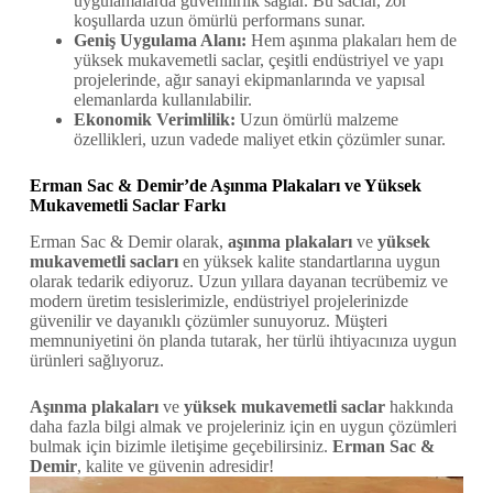
uygulamalarda güvenilirlik sağlar. Bu saclar, zor
koşullarda uzun ömürlü performans sunar.
Geniş Uygulama Alanı:
Hem aşınma plakaları hem de
yüksek mukavemetli saclar, çeşitli endüstriyel ve yapı
projelerinde, ağır sanayi ekipmanlarında ve yapısal
elemanlarda kullanılabilir.
Ekonomik Verimlilik:
Uzun ömürlü malzeme
özellikleri, uzun vadede maliyet etkin çözümler sunar.
Erman Sac & Demir’de Aşınma Plakaları ve Yüksek
Mukavemetli Saclar Farkı
Erman Sac & Demir olarak,
aşınma plakaları
ve
yüksek
mukavemetli sacları
en yüksek kalite standartlarına uygun
olarak tedarik ediyoruz. Uzun yıllara dayanan tecrübemiz ve
modern üretim tesislerimizle, endüstriyel projelerinizde
güvenilir ve dayanıklı çözümler sunuyoruz. Müşteri
memnuniyetini ön planda tutarak, her türlü ihtiyacınıza uygun
ürünleri sağlıyoruz.
Aşınma plakaları
ve
yüksek mukavemetli saclar
hakkında
daha fazla bilgi almak ve projeleriniz için en uygun çözümleri
bulmak için bizimle iletişime geçebilirsiniz.
Erman Sac &
Demir
, kalite ve güvenin adresidir!