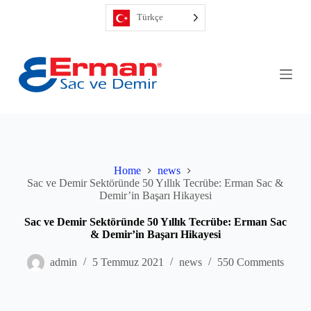
S
Türkçe
k
i
p
t
o
c
o
n
t
e
n
t
Home
news
Sac ve Demir Sektöründe 50 Yıllık Tecrübe: Erman Sac &
Demir’in Başarı Hikayesi
Sac ve Demir Sektöründe 50 Yıllık Tecrübe: Erman Sac
& Demir’in Başarı Hikayesi
admin
5 Temmuz 2021
news
550 Comments